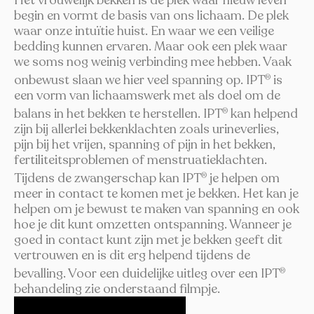
Het vrouwelijk bekken is de plek waar nieuw leven
begin en vormt de basis van ons lichaam. De plek
waar onze intuïtie huist. En waar we een veilige
bedding kunnen ervaren. Maar ook een plek waar
we soms nog weinig verbinding mee hebben. Vaak
onbewust slaan we hier veel spanning op. IPT
is
®
een vorm van lichaamswerk met als doel om de
balans in het bekken te herstellen. IPT
kan helpend
®
zijn bij allerlei bekkenklachten zoals urineverlies,
pijn bij het vrijen, spanning of pijn in het bekken,
fertiliteitsproblemen of menstruatieklachten.
Tijdens de zwangerschap kan IPT
je helpen om
®
meer in contact te komen met je bekken. Het kan je
helpen om je bewust te maken van spanning en ook
hoe je dit kunt omzetten ontspanning. Wanneer je
goed in contact kunt zijn met je bekken geeft dit
vertrouwen en is dit erg helpend tijdens de
bevalling. Voor een duidelijke uitleg over een IPT
®
behandeling zie onderstaand filmpje.