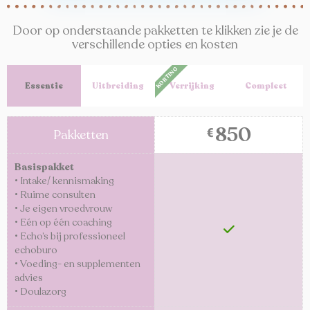
Door op onderstaande pakketten te klikken zie je de
verschillende opties en kosten
KORTING
Essentie
Uitbreiding
Verrijking
Compleet
850
€
Pakketten
Basispakket
•
Intake/ kennismaking
•
Ruime consulten
• Je eigen vroedvrouw
•
Eén op één coaching
• Echo’s bij professioneel
echoburo
•
Voeding- en supplementen
advies
•
Doulazorg