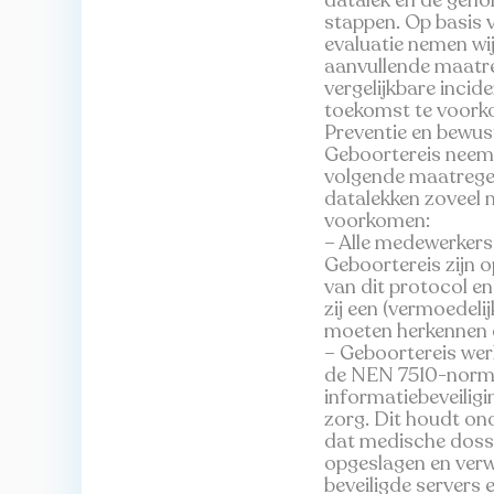
datalek en de gen
stappen. Op basis 
evaluatie nemen wi
aanvullende maatr
vergelijkbare incide
toekomst te voork
Preventie en bewu
Geboortereis neem
volgende maatrege
datalekken zoveel m
voorkomen:
– Alle medewerkers
Geboortereis zijn 
van dit protocol e
zij een (vermoedelij
moeten herkennen 
– Geboortereis we
de NEN 7510-norm
informatiebeveiligi
zorg. Dit houdt on
dat medische doss
opgeslagen en verw
beveiligde servers 