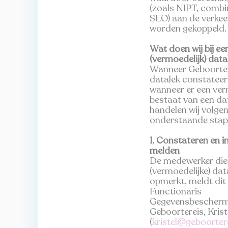
(zoals NIPT, combi
SEO) aan de verkee
worden gekoppeld.
Wat doen wij bij ee
(vermoedelijk) data
Wanneer Geboorter
datalek constateer
wanneer er een ve
bestaat van een dat
handelen wij volge
onderstaande stap
1. Constateren en i
melden
De medewerker die
(vermoedelijke) dat
opmerkt, meldt dit 
Functionaris
Gegevensbescherm
Geboortereis, Krist
(
kristel@geboortere