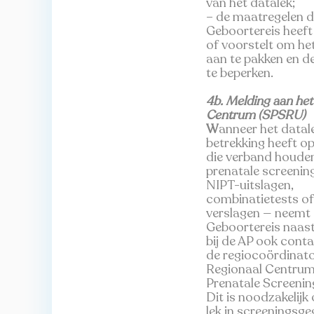
van het datalek;
– de maatregelen d
Geboortereis heef
of voorstelt om he
aan te pakken en d
te beperken.
4b. Melding aan het
Centrum (SPSRU)
W
anneer het datal
betrekking heeft o
die verband houde
prenatale screenin
NIPT-uitslagen,
combinatietests o
verslagen — neemt
Geboortereis naast
bij de AP ook cont
de regiocoördinato
Regionaal Centrum
Prenatale Screenin
Dit is noodzakelij
lek in screeningsg