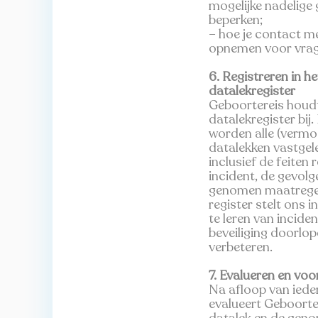
mogelijke nadelige 
beperken;
– hoe je contact m
opnemen voor vrag
6. Registreren in he
datalekregister
Geboortereis houdt
datalekregister bij.
worden alle (vermoe
datalekken vastgel
inclusief de feiten
incident, de gevolg
genomen maatregel
register stelt ons 
te leren van incide
beveiliging doorlop
verbeteren.
7. Evalueren en vo
Na afloop van ieder
evalueert Geboorte