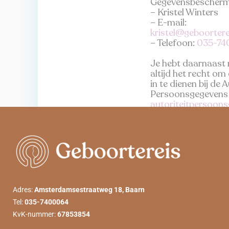
Gegevensbescherm
– Kristel Winters
– E-mail:
kristel@geboorterei
– Telefoon:
035-74
Je hebt daarnaast n
altijd het recht om
in te dienen bij de A
Persoonsgegevens 
autoriteitpersoons
Adres:
Amsterdamsestraatweg 18, Baarn
Tel:
035-7400064
KvK-nummer:
67853854