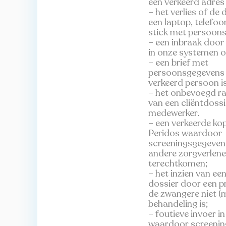
een verkeerd adres 
– het verlies of de 
een laptop, telefo
stick met persoon
– een inbraak door
in onze systemen o
– een brief met
persoonsgegevens d
verkeerd persoon i
– het onbevoegd r
van een cliëntdoss
medewerker.
– een verkeerde kop
Peridos waardoor
screeningsgegevens
andere zorgverlene
terechtkomen;
– het inzien van ee
dossier door een p
de zwangere niet (
behandeling is;
– foutieve invoer i
waardoor screenin